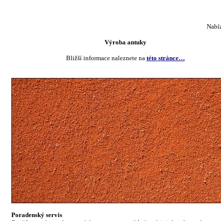
Nabí
Výroba antuky
Bližší informace naleznete na
této stránce…
Poradenský servis